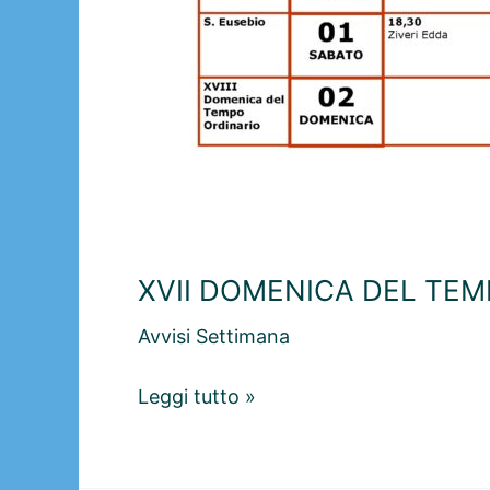
XVII DOMENICA DEL TEMP
Avvisi Settimana
XVII
Leggi tutto »
DOMENICA
DEL