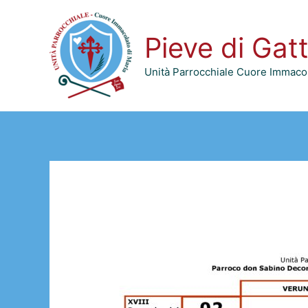
Vai
al
Pieve di Gat
contenuto
Unità Parrocchiale Cuore Immacol