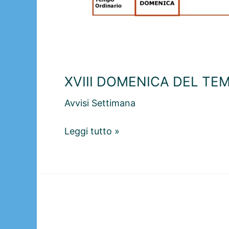
XVIII DOMENICA DEL TEM
Avvisi Settimana
XVIII
Leggi tutto »
DOMENICA
DEL
TEMPO
ORDINARIO
-2
agosto