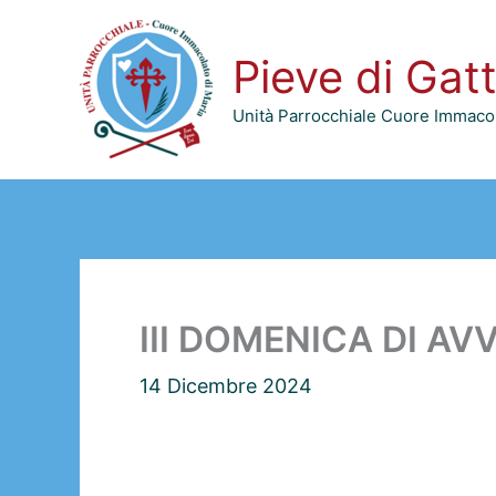
Vai
al
Pieve di Gat
contenuto
Unità Parrocchiale Cuore Immacol
III DOMENICA DI AV
14 Dicembre 2024