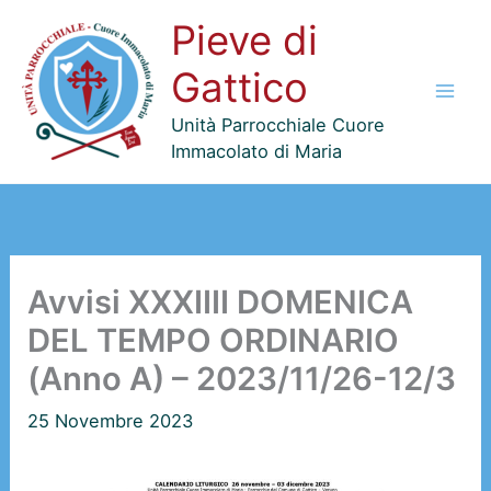
Vai
Pieve di
al
contenuto
Gattico
Unità Parrocchiale Cuore
Immacolato di Maria
Avvisi XXXIIII DOMENICA
DEL TEMPO ORDINARIO
(Anno A) – 2023/11/26-12/3
25 Novembre 2023